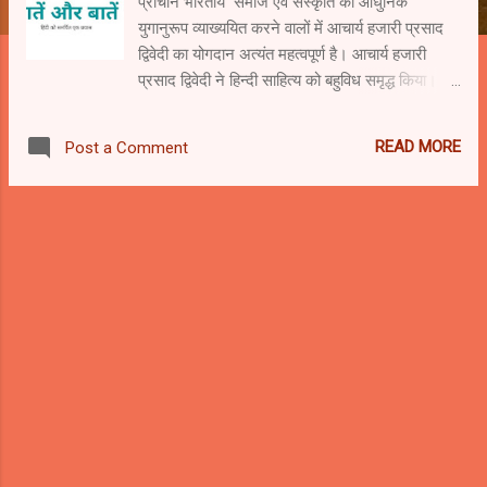
प्राचीन भारतीय समाज एवं संस्कृति को आधुनिक
युगानुरूप व्याख्ययित करने वालों में आचार्य हजारी प्रसाद
द्विवेदी का योगदान अत्यंत महत्वपूर्ण है। आचार्य हजारी
प्रसाद द्विवेदी ने हिन्दी साहित्य को बहुविध समृद्ध किया।
निबन्ध, उपन्यास इतिहास लेखन, समीक्षात्मक लेखन के
साथ-साथ हिन्दी भाषा को भी आपने समृद्ध किया। द्विवेदी जी
READ MORE
Post a Comment
भारतीय संस्कृति की विषाल परम्परा को अपने साहित्य के
माध्यम से वर्तमान संन्दर्भों में प्रस्तुत कर भारतीय समाज को
तेजोदीप्त करने का कार्य किया। भारतीय संस्कार, संस्कृति
और सभ्यता की उदाक्तता सदियों से अपनी उदार रही है।
इसी उदारता और ग्रहणषीलता के परिणाम स्वरूप भारतीय
संस्कृति विविधताधर्मी होती गयी है। हजारी प्रसाद द्विवेदी ने
अपनी साहित्य की विषय वस्तु के रूप में भारत की विषाल
सांस्कृतिक परम्परा और इतिहास को अपनाया। आपके
निबन्धों और उपन्यासों में भारतीयता जीवन्त हो उठी है। आप
के उपन्यास आधुनिक युग में जीवन की व्यापकता को
अभिव्यक्त करने की दृष्टि से हिन्दी उपन्यास साहित्य में
विषेष महत्वपूर्ण हैं। सामाजिक, ऐतिहासिक, मनोवैज्ञ...