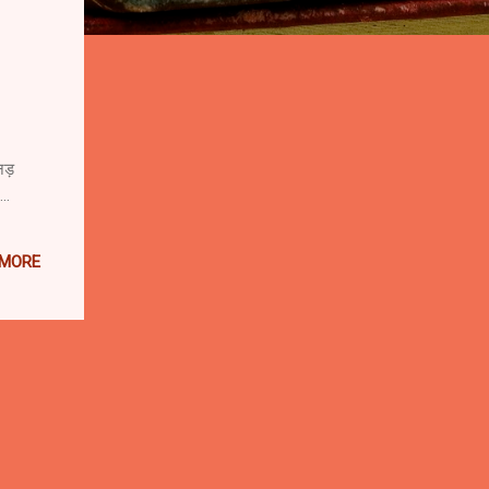
ड़
..
 MORE