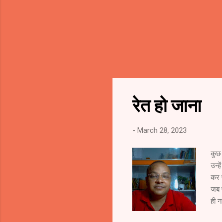
रेत हो जाना
-
March 28, 2023
कुछ 
उन्ह
कर प
जब 
ही न
टकरा