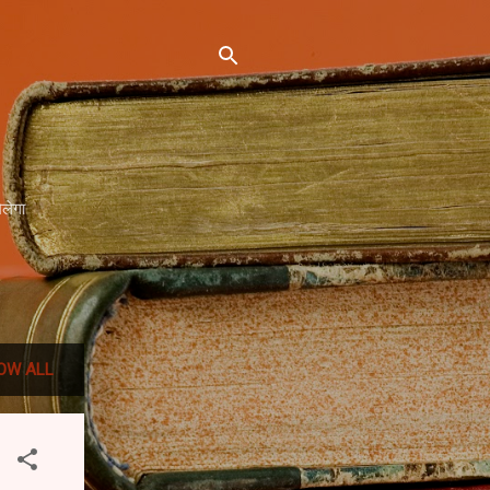
िलेगा
OW ALL