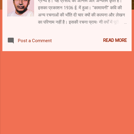
ग्रन्थ है। यह प्रसाद की अन्तिम और अन्यतम कृति है।
इसका प्रकाशन 1936 ई. में हुआ। "कामायनी" कवि की
अन्य रचनाओं की भाँति दी चार क्यों की कल्पना और लेखन
का परिणाम नहीं है। इसकी रचना प्रायः नी वर्षों में पूरी
हुई। इसका लेखन 1927 ई. को बतनापंचमी को प्रारम्भ
हुआ, इसका समापन 1955 ई. की महाकालरात्रि
READ MORE
Post a Comment
(शिवरात्रि) को हुआ। वस्तुतः कामायनी जैसी रचना किसी
कवि की जीवन-व्यापी साधना, लम्बी वैचारिक और
सृजनात्मक शक्ति और गहन दार्शनिक दृष्टि का ही परिणाम
हो सकती है। इस महाकाव्य में कवि ने दार्शनिक आधार पर
आनन्द को प्रतिष्टा की है। इस कथा का मुख्य आधार है-
मनु का पहले श्रद्धा को, फिर इहा को पानी के रूप में
स्वीकार करना। कथा में एक "रूपक" है। इसके अनुसार
बढ़ा विश्वास समन्वित रागात्मक वृति है और इड़ा
व्यवसायित्मिका बुद्धि। कवि ने श्रद्धा को मृदुता, प्रेम और
करूणा का प्रवर्तन करने वाली सच्चे आनन्द तक पहुंचाने
वाली के रूप में चित्रित किया है। इड़ा या बुद्धि को अनेक
प्रकार के कार्य-व्यवसायों में प्रवृत्त करती हुई, कर्मों में
उलझाने वाली क...