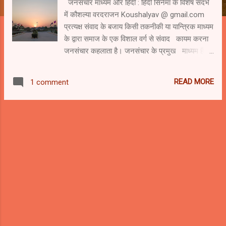
जनसंचार माध्यम और हिंदी : हिंदी सिनेमा के विशेष संदर्भ
में कौशल्या वरदराजन Koushalyav @ gmail.com
प्रत्यक्ष संवाद के बजाय किसी तकनीकी या यान्त्रिक माध्यम
के द्वारा समाज के एक विशाल वर्ग से संवाद कायम करना
जनसंचार कहलाता है। जनसंचार के प्रमुख माध्यम हैं :
अखबार , रेडियो , टीवी , इंटरनेट , सिनेमा आदि।
संचार के माध्यम के रूप में हिन्दी का प्रयोग कोई नयी बात
READ MORE
1 comment
नहीं है , अभिव्यक्ति की क्षमता पाते ही , जन - कथा एवं
पुराण कथा के रूप में हिन्दी जनसंचार का माध्यम बन गई
थी। संचार माध्यम की भाषा के रुप में हिंदी ने जनभाषा का
रूप धारण करके व्यापक जन स्वीकृति प्राप्त की है। और
बदलती हुई परिस्थितियों के अनुरूप ढलते हुए आज उसने
यह मुकाम हासिल किया है । आज का युग सूचना तथा
संचार क्रांति का युग है ।संचार माध्यमों के विकास के साथ
हिंदी में भी आशातीत विकास हुआ है। आज हिंदीतर प्रदेशों
में भी प्राय : हिंदी ...