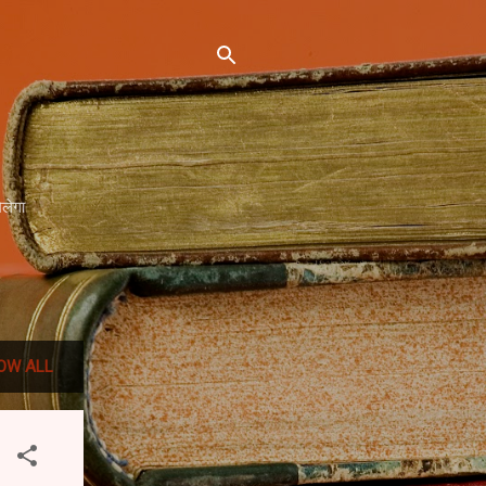
िलेगा
OW ALL