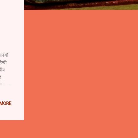
याँ
न्दी
वीय
ै ।
,और कान
 MORE