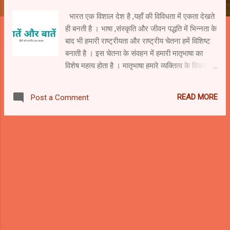
भारत एक विशाल देश है ,यहाँ की विविधता में एकता देखते
ही बनती है । भाषा ,संस्कृति और जीवन पद्धति में भिन्नता के
बाद भी हमारी राष्ट्रीयता और राष्ट्रीय चेतना हमें विशिष्ट
बनाती है । इस चेतना के संवहन में हमारी मातृभाषा का
विशेष महत्व होता है । मातृभाषा हमारे व्यक्तित्व के विकास
की प्रथम सोपान है, जिसके द्वारा हम अपने विचारो को लोगों
तक पहुचने में समर्थ होते हैं और हमारे मौलिक चिन्तन की
READ MORE
Post a Comment
प्रक्रिया के विकास में मददगार होती है । राष्ट्रीय शिक्षा
नीति 2020 के माध्यम से भारतीय भाषाओँ को शिक्षा के
माध्यम के रूप में स्वीकार करने पर जोर दिया गया है ।
मातृभाषा और क्षेत्रीय भाषा का शिक्षा माध्यम के रूप में
प्रयोग कर हम अपनी शिक्षा व्यवस्था को एक नए आयाम
तक पहुचने में समर्थ होंगे । शिक्षा व्यक्ति के जन्म से लेकर
मृत्यु तक चलने वाली एक सतत प्रक्रिया है । अपने जीवन
कल में हम जो कुछ भी सिखाते हैं उसे हम दो भागों में बटकर
देख सकते हैं । औपचारिक और अनौपचारिक ।
अनौपचारिक शिक्षा के माध्यम से हम अपने आस-पास के
परिवेश, भाषा ,समाज , एवं सांस्कृतिक विरासतों के अध्ययन