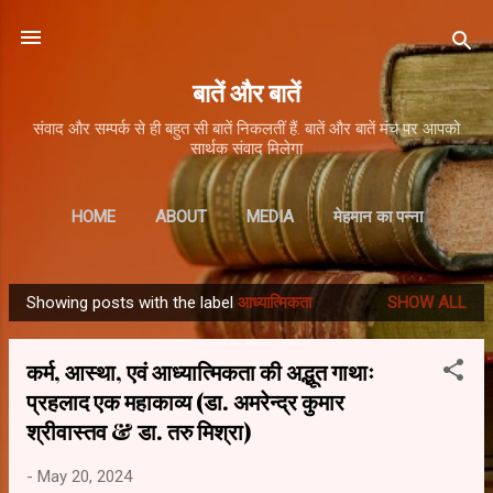
Skip to main content
बातें और बातें
संवाद और सम्पर्क से ही बहुत सी बातें निकलतीं हैं. बातें और बातें मंच पर आपको
सार्थक संवाद मिलेगा
HOME
ABOUT
MEDIA
मेहमान का पन्ना
Showing posts with the label
आध्यात्मिकता
SHOW ALL
P
o
कर्म, आस्था, एवं आध्यात्मिकता की अद्भूत गाथाः
s
प्रहलाद एक महाकाव्य (डा. अमरेन्द्र कुमार
t
श्रीवास्तव & डा. तरु मिश्रा)
s
-
May 20, 2024