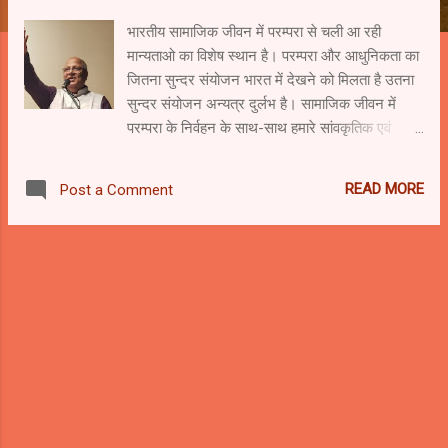
भारतीय सामाजिक जीवन में परम्परा से चली आ रही
मान्यताओ का विशेष स्थान है। परम्परा और आधुनिकता का
जितना सुन्दर संयोजन भारत में देखने को मिलता है उतना
सुन्दर संयोजन अन्यत्र दुर्लभ है। सामाजिक जीवन में
परम्परा के निर्वहन के साथ-साथ हमारे सांवकृतिक एवं
साहित्यिक जीवन में भी हमारी परम्परागत मान्यताओं को
स्थान मिलता है। प्राचीन काल से लेकर आज तक हमारे
READ MORE
Post a Comment
यहाँ जितना भी साहित्य रथा गया है, उनकी प्रेरणा कहीं न
कहीं वेदो , पुराणों और रामायण एवं महाभारत से ही ली गयी
है। ’प्रहलाद एक महाकाव्य’ शीर्षक भी विष्णु पुराण की एक
कथा को आधार बनाकर प्रस्तुत किया गया है। देश को नई
और दिशा की ओर ले जाने की दृष्टि पुराणों और पौराणिक
ग्रन्थों का विशेष महत्व है। इसे रेखांकित करते हुए
सच्चिदानन्द हीरानन्द वाताययन अज्ञेय के अपने निबन्ध
’पुराण और संस्कृति’ में लिखा है कि - “बिना पुराणों के
अध्ययन के किसी भी देश के जीवन की सांस्कृतिक भित्ति
तक नहीं पहुंचा जा सकता , और इसलिए उस जीवन के
प्रति अपना दायित्व भी नहीं निभाया जा सकता। ग्रीक