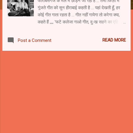
फारबिसगंज के मेले में छोड़ने जा रहा है ... तभी फिज़ा में
गूंजते गीत को सुन हीराबाई कहती है ... यहां देखती हूँ, हर
कोई गीत गाता रहता है ... गीत नहीं गायेगा तो करेगा क्या,
कहते हैं ,,,, 'फटे कलेजा गाओ गीत, दुःख सहने का एहि रीत
...' तुम्हारे यहां की भाषा में गीत और भी मीठा लगता है।
लगता है, बस सुनती ही रहूँ ... ये महुआ घटवारिन का गीत है,
READ MORE
Post a Comment
वो कजरी नदी का घाट था न ,,,, बस उसी का ... अच्छा,
तुम्हें आता है ये गीत ,,,, सुनाव न मीता ... इस्स ,,,, गांव का
गीत सुनने का बड़ा सौख है, आपको ... "... वो जो महुआ
घटवारिन का घाट था न, उसी मुलुक की थी महुआ ,,,, थी
तो घटवारिन, लेकिन सौ सतवंती में एक ,,,, उसका बाप दिन
दिहाड़े ताड़ी पी के बेहोस पड़ा रहता था ,,,, उसकी सौतेली माँ
थी साक्षात राक्षसनी ,,,, महुआ कुंवारी थी ,,,, भरी पूरी दुनिया
में कोई न था उसका ..." दुनिया बनाने वाले क्या तेरे मन में
समाई, काहे को दुनिया बनायी, तुने काहे को दुनिया बनायी ...
दुनिया बनाने वाले क्या तेरे मन में समाई, काहे को दुनिया
बनायी, तुने काहे को ...