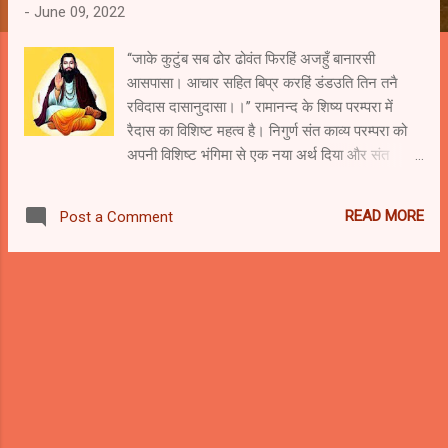
-
June 09, 2022
‘‘जाके कुटुंब सब ढोर ढोवंत फिरहिं अजहुँ बानारसी
आसपासा। आचार सहित बिप्र करहिं डंडउति तिन तनै
रविदास दासानुदासा।।’’ रामानन्द के शिष्य परम्परा में
रैदास का विशिष्ट महत्व है। निगुर्ण संत काव्य परम्परा को
अपनी विशिष्ट भंगिमा से एक नया अर्थ दिया और संत
काव्यधारा का मनुष्यतावादी चेतना से सम्पन्न किया, उन्होंने
स्वयं लिखा है कि - नामदेव कबीर तिलोचन सधना सेन
READ MORE
Post a Comment
तरै। कह रविदास, सुनहु रे संतहु! हरि जिउ तें सबहि
सरै।। (चित्र :गूगल से साभार ) संत रैदास का प्रादुर्भाव
ऐसे समय में हुआ जब भारतीय समाज का मध्यकाल
सामाजिक और धार्मिक दृष्टिकोण से काफी उथल-पुथल के
दौर से गुजर रहा था। इस्लामिक शासकों की क्रूरता और
धार्मिक कट्टरता से हिन्दू त्रस्त था तो दूसरी तरफ हिन्दू
धर्म बिखराव की स्थिति में था। वर्णवादी व्यवस्था की मार से
हिन्दू समाज के निचले वर्ण के लोग त्रस्त थे। वे मानवीय
स्तर से नीचे गिरा दिये गये थे। ऐसे समय में कई
क्रातिकारी संत कवियों का अभ्युदय हुआ जिन्होंने