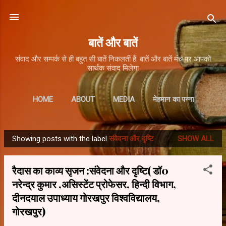
Skip to main content
बातें और बातें
संवाद और सम्पर्क से ही बहुत सी बातें निकलतीं हैं. बातें और बातें मंच पर आपको
सार्थक संवाद मिलेगा
HOME
ABOUT
MEDIA
मेहमान का पन्ना
Showing posts with the label
संवेदना और दृष्टि
SHOW ALL
P
o
रैदास का काव्य सृजन :संवेदना और दृष्टि( डॉ0
s
नरेन्द्र कुमार ,असिस्टेंट प्रोफेसर, हिन्दी विभाग,
t
दीनदयाल उपाध्याय गोरखपुर विश्वविद्यालय,
s
गोरखपुर)