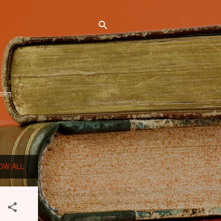
िलेगा
OW ALL