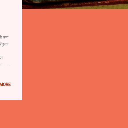
से उषा
त्रिका
री
ले हुए
्ध और
बना ली
 MORE
स