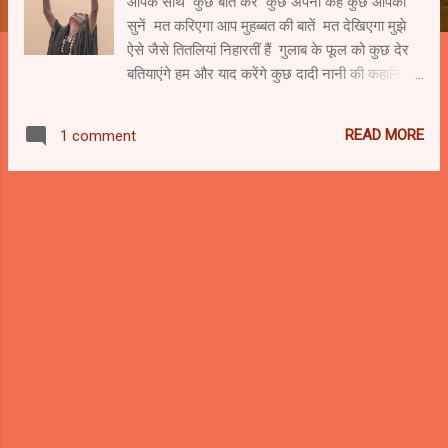
आपके साथ कुछ बातें करें कुछ अपनी कहें कुछ आपकी
सुनें मत करिएगा आप मुहब्बत की बातें मत देखिएगा मुझे
ऐसे जैसे तितलियां निहारतीं हैं गुलाब के फूल को कुछ देर
बतियाएंगे हम और याद करेंगे कुछ दादी नानी की कहानियां
कुछ पुरानी कहावतें कुछ पुराने स्वाद जो खो गए हैं कहीं
याद करेंगे कच्ची आंगन में आपका आना वो मंडियां पर
READ MORE
1 comment
बैठकर घंटो बतियाना आइए ना कभी कोई भूले बिसरे गीत
की तरह हम गुनगुना लेंगे कुछ पल के लिए और साथ में
रखेंगे एक पुरानी सी मउनी में कच्चे पक्के बेर कुछ खट्टी
कुछ मीठी जैसे हमारा लड़कपन हो थोड़ा कच्चा थोड़ा पक्का
सा रिश्ता कच्ची पक्की सी मुहब्बत अपनी ना पाने की आरजू
थी ना बिछड़ने का डर बस उस पल हां उसी पल में बड़े
सुकून से जीते थे हम आइए ना फिर से आप भूली बिसरी
मुहब्बत साथ लेकर अंजुरी पर बेर लेकर साथ बैठेंगे और
गुजार लेंगे अंधेरी ठिठुरती रात भी आपके तपन से प्रेम की
ऊष्मा से आइए ना। # यूं ही प्रीति 😍