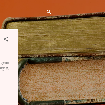
 प्रभात
तुत है,