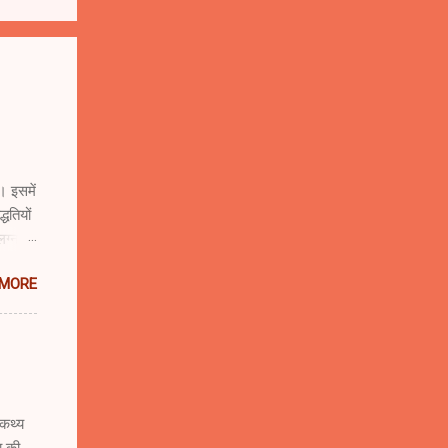
। इसमें
धतियों
लग्न
ै।
 MORE
.be/u-
िखा है
ं
तार
ं
:कथ्य