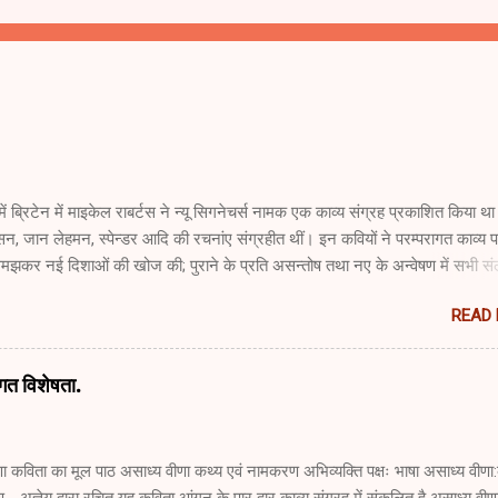
ं ब्रिटेन में माइकेल राबर्टस ने न्यू सिगनेचर्स नामक एक काव्य संग्रह प्रकाशित किया था
न, जान लेहमन, स्पेन्डर आदि की रचनांए संग्रहीत थीं। इन कवियों ने परम्परागत काव्य पद्
मझकर नई दिशाओं की खोज की; पुराने के प्रति असन्तोष तथा नए के अन्वेषण में सभी सं
द्वारा प्रकाशित तार सप्तक 1943 की भूमिका में न्यू सिग्नेचर्स की प्रतिध्वनि सुनाई पड़ती ह
READ
्ञेय द्वारा प्रकाशित ‘प्रतीक’ पत्र इस काव्यान्दोलन को पुष्ट करता है। https://youtu
प्रयोगवाद शब्द का प्रयोग सर्वप्रथम आचार्य नन्द दुलारे बाजपेयी ने अपने निबन्ध
रचनाएं में किया। इस निबन्ध में मुख्यतः तार सप्तक की समीक्षा की गई है, जिसमें उन्होने ल
गत विशेषता.
 समय से हिन्दी काव्य क्षेत्र में कुछ रचनाएं हो रही है, जिन्हें किसी सुलभ शब्द के अभाव मे
रचना कहा जा सकता है। दूसरा सप्तक की भूमिका में अज्ञेय ने बाजपेयी का उत्तर देते हुए 
नाओं को प्रयोगवादी कहना स्वीकार नहीं किया है। प्रयोग का कोईवाद नहीं हैं। अतः हमे
ा कविता का मूल पाठ असाध्य वीणा कथ्य एवं नामकरण अभिव्यक्ति पक्षः भाषा असाध्य वीणा