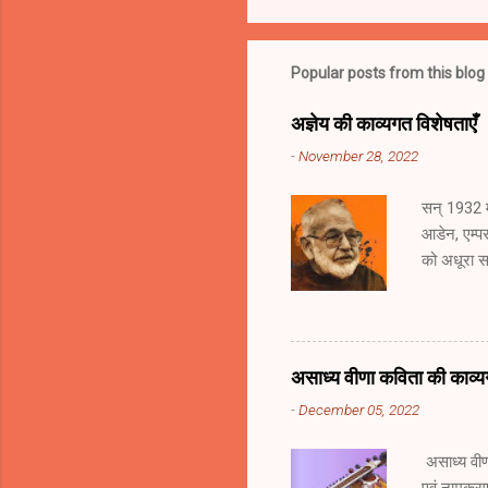
Popular posts from this blog
अज्ञेय की काव्यगत विशेषताएँ
-
November 28, 2022
सन् 1932 मे
आडेन, एम्पस
को अधूरा स
थे। अज्ञेय 
1947 में अज
AAd-8Ud1M 
प्रयोगवादी 
असाध्य वीणा कविता की काव्य
कि पिछले कुछ
-
December 05, 2022
प्रयोगवादी 
सप्तक की रच
असाध्य वीण
प्रयोगवा...