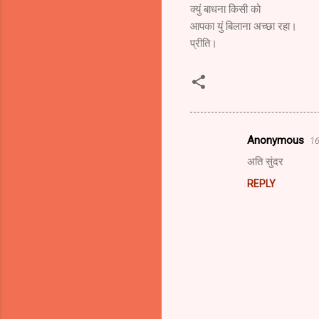
क्युं बाधना किसी को
आपका युं बिलाना अच्छा रहा।
प्रीति।
Anonymous
16
C
अति सुंदर
o
REPLY
m
m
e
n
t
s