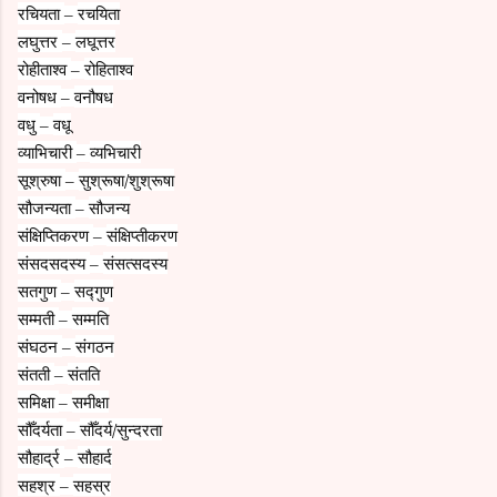
रचियता
रचयिता
–
लघुत्तर
लघूत्तर
–
रोहीताश्व
रोहिताश्व
–
वनोषध
वनौषध
–
वधु
वधू
–
व्याभिचारी
व्यभिचारी
–
सूश्रुषा
सुश्रूषा/शुश्रूषा
–
सौजन्यता
सौजन्य
–
संक्षिप्तिकरण
संक्षिप्तीकरण
–
संसदसदस्य
संसत्सदस्य
–
सतगुण
सद्गुण
–
सम्मती
सम्मति
–
संघठन
संगठन
–
संतती
संतति
–
समिक्षा
समीक्षा
–
सौँदर्यता
सौँदर्य/सुन्दरता
–
सौहार्द्र
सौहार्द
–
सहश्र
सहस्र
–