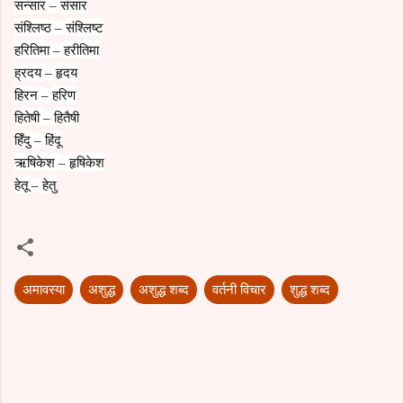
सन्सार
संसार
–
संश्लिष्ठ
संश्लिष्ट
–
हरितिमा
हरीतिमा
–
ह्रदय
हृदय
–
हिरन
हरिण
–
हितेषी
हितैषी
–
हिँदु
हिंदू
–
ऋषिकेश
हृषिकेश
–
हेतू
हेतु
–
अमावस्या
अशुद्ध
अशुद्ध शब्द
वर्तनी विचार
शुद्ध शब्द
C
o
m