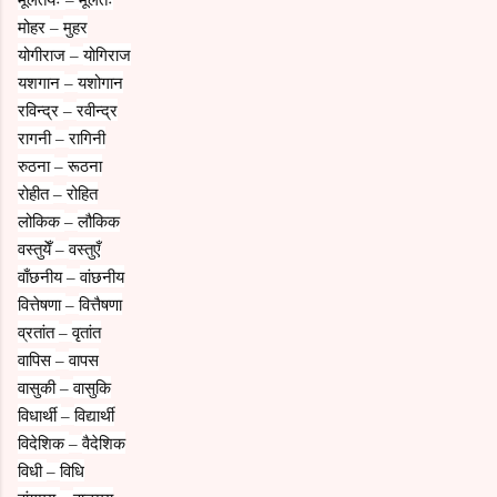
मोहर
मुहर
–
योगीराज
योगिराज
–
यशगान
यशोगान
–
रविन्द्र
रवीन्द्र
–
रागनी
रागिनी
–
रुठना
रूठना
–
रोहीत
रोहित
–
लोकिक
लौकिक
–
वस्तुयेँ
वस्तुएँ
–
वाँछनीय
वांछनीय
–
वित्तेषणा
वित्तैषणा
–
व्रतांत
वृतांत
–
वापिस
वापस
–
वासुकी
वासुकि
–
विधार्थी
विद्यार्थी
–
विदेशिक
वैदेशिक
–
विधी
विधि
–